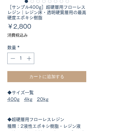
［サンプル400g］超硬層用フローレス
レジン｜レジン床・透明硬質層用の最高
硬度エポキシ樹脂
価
￥2,800
格
消費税込み
数量
*
カートに追加する
◆サイズ一覧
400g
4kg
20kg
◆超硬層用フローレスレジン
種類：2液性エポキシ樹脂・レジン液