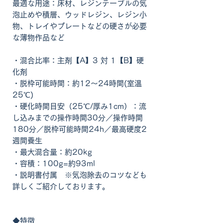
最適な用途：床材、レジンテーブルの気
泡止めや積層、ウッドレジン、レジン小
物、トレイやプレートなどの硬さが必要
な薄物作品など
・混合比率：主剤【A】3 対 1【B】硬
化剤
・脱枠可能時間：約12～24時間(室温
25℃)
・硬化時間目安（25℃/厚み1cm）：流
し込みまでの操作時間30分／操作時間
180分／脱枠可能時間24h／最高硬度2
週間養生
・最大混合量：約20kg
・容積：100g=約93ml
・説明書付属 ※気泡除去のコツなども
詳しくご紹介しております。
◆特徴