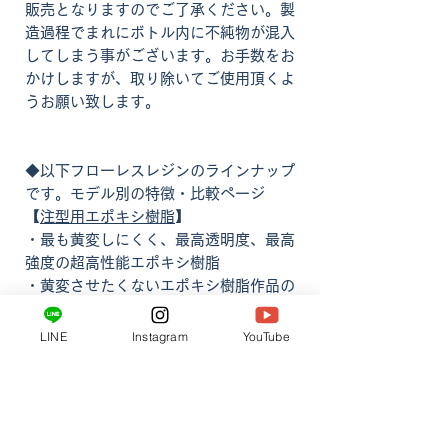
販売となりますのでご了承ください。製
造過程でまれにボトル内に不純物が混入
してしまう事がございます。お手数をお
かけしますが、取り除いてご使用頂くよ
うお願い致します。
◆以下フローレスレジンのラインナップ
です。モデル別の特徴・比較ページ
【
注型用エポキシ樹脂
】
・最も黄変しにくく、最高透明度、最高
強度の超高性能エポキシ樹脂
・黄変させたくないエポキシ樹脂作品の
最適解です。
・低発熱、低収縮で熱暴走しにくく大き
LINE
Instagram
YouTube
な作品が製作出来ます。
・レジンテーブルの為に開発されており
とても高い強度が特徴です。
【
クラフト用エポキシ樹脂
】小物製作に