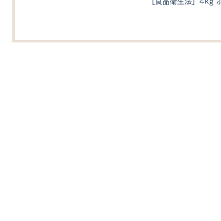
［食品衛生法］4kg