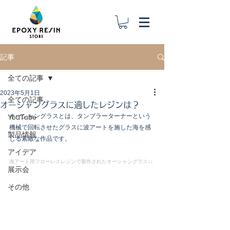
記事
全ての記事
2023年5月1日
全ての記事
オーシャングラスに適したレジンは？
オーシャングラスとは、タンブラーターナーという
YouTube
機械で回転させたグラスに波アートを施した海を感
製品情報
じる素敵な作品です。
アイデア
海アート用フローレスレジンで製作されたオーシャングラス↓↓
展示会
その他