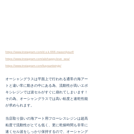
https://www.instagram.com/d.s.k.666.masonlysurf/
https://www.instagram.com/alohappy.love_sea/
https://www.instagram.com/kaysartistryjp/
オーシャングラスは平面上で行われる通常の海アー
トと違い常に動きの中にある為、流動性が高いエポ
キシレジンでは波セルがすぐに崩れてしまいます！
その為、オーシャングラスでは高い粘度と速乾性能
が求められます。
当店取り扱いの海アート用フローレスレジンは超高
粘度で流動性がとても低く、更に乾燥時間も非常に
速くセル波をしっかり保持するので、オーシャング