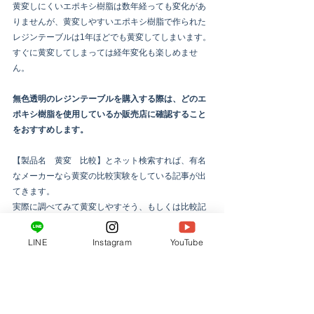
黄変しにくいエポキシ樹脂は数年経っても変化があ
りませんが、黄変しやすいエポキシ樹脂で作られた
レジンテーブルは1年ほどでも黄変してしまいます。
すぐに黄変してしまっては経年変化も楽しめませ
ん。
無色透明のレジンテーブルを購入する際は、どのエ
ポキシ樹脂を使用しているか販売店に確認すること
をおすすめします。
【製品名　黄変　比較】とネット検索すれば、有名
なメーカーなら黄変の比較実験をしている記事が出
てきます。
実際に調べてみて黄変しやすそう、もしくは比較記
事が出てこないようなエポキシ樹脂で作られたレジ
ンテーブルは避けた方が無難です。
LINE
Instagram
YouTube
オーダー製作の場合は、ご自身で調べた上でエポキ
シ樹脂を指定してレジンテーブルを作ってもらうの
もおすすめです。