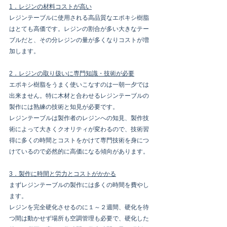
1．レジンの材料コストが高い
レジンテーブルに使用される高品質なエポキシ樹脂
はとても高価です。レジンの割合が多い大きなテー
ブルだと、その分レジンの量が多くなりコストが増
加します。
2．レジンの取り扱いに専門知識・技術が必要
エポキシ樹脂をうまく使いこなすのは一朝一夕では
出来ません。特に木材と合わせるレジンテーブルの
製作には熟練の技術と知見が必要です。
レジンテーブルは製作者のレジンへの知見、製作技
術によって大きくクオリティが変わるので、技術習
得に多くの時間とコストをかけて専門技術を身につ
けているので必然的に高価になる傾向があります。
3．製作に時間と労力とコストがかかる
まずレジンテーブルの製作には多くの時間を費やし
ます。
レジンを完全硬化させるのに１～２週間、硬化を待
つ間は動かせず場所も空調管理も必要で、硬化した