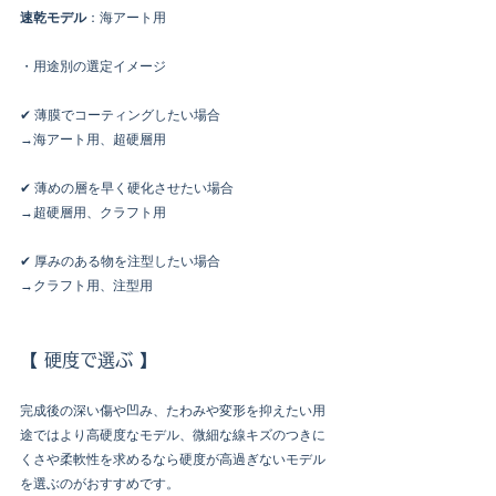
速乾モデル
：海アート用
・用途別の選定イメージ
✔︎ 薄膜でコーティングしたい場合
→海アート用、超硬層用
✔︎ 薄めの層を早く硬化させたい場合
→超硬層用、クラフト用
✔︎ 厚みのある物を注型したい場合
→クラフト用、注型用
【 硬度で選ぶ 】
完成後の深い傷や凹み、たわみや変形を抑えたい用
途ではより高硬度なモデル、微細な線キズのつきに
くさや柔軟性を求めるなら硬度が高過ぎないモデル
を選ぶのがおすすめです。