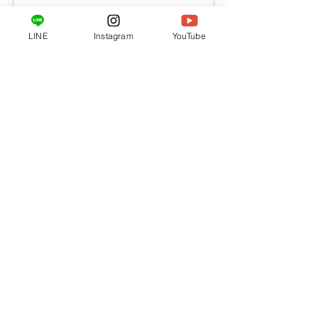
1kg クラフト用 エポキシ樹脂 各
種レジンDIY用｜FLAWLESS 
LINE
Instagram
YouTube
RESIN
From
¥4,800.00
購入する
特徴：手のひらサイズの立体作品に最適な最も扱い
やすいレジンで、サラサラで混ぜやすく気泡抜けが
良い。
サイズ一覧
・海アート用フローレスレジン