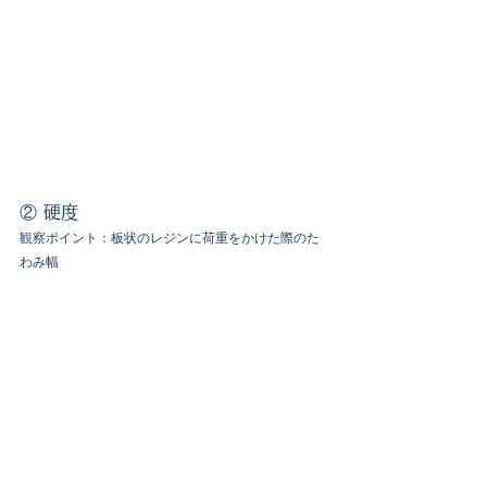
② 硬度
観察ポイント：板状のレジンに荷重をかけた際のた
わみ幅 