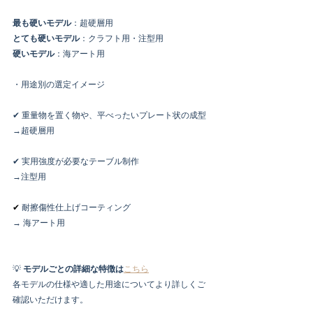
最も硬いモデル
：超硬層用
とても硬いモデル
：クラフト用・注型用
硬いモデル
：海アート用
・用途別の選定イメージ
✔︎ 重量物を置く物や、平べったいプレート状の成型
→超硬層用
✔︎ 実用強度が必要なテーブル制作
→注型用
✔ 
耐擦傷性仕上げコーティング
→ 海アート用
💡 
モデルごとの詳細な特徴は
こちら
各モデルの仕様や適した用途についてより詳しくご
確認いただけます。