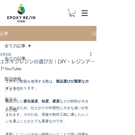
記事
全ての記事
3月5日
全ての記事
エポキシレジンの選び方｜DIY・レジンアー
ト
YouTube
製品情報
エポキシ樹脂を使用する際は、
製品選びが重要なポ
イント
となります。
アイデア
展示会
製品ごとに
硬化速度、粘度、硬度
などの特性が大き
く異なるため、仕上がりや作業性に大きな違いが生
その他
まれます。そのため、用途や制作工程に適したレジ
ンを選ぶことがとても重要なのです。
黄変しにくいエポキシ樹脂ということで高い評価を