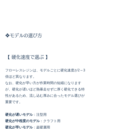
❖モデルの選び方
【 硬化速度で選ぶ 】
フローレスレジンは、モデルごとに硬化速度が2～3
倍ほど異なります。
なお、硬化が早い方が作業時間の短縮になります
が、硬化が遅いほど熱暴走せずに厚く硬化できる特
性があるため、流し込む厚みに合ったモデル選びが
重要です。
硬化が遅いモデル
：注型用
硬化が中程度のモデル
：クラフト用
硬化が早いモデル
：超硬層用